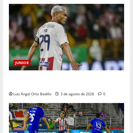
JUNIOR
El gran Teófilo Gutiérrez tendrá su despedida en el
Metropolitano
Luis Ángel Ortiz Badillo
3 de agosto de 2026
0