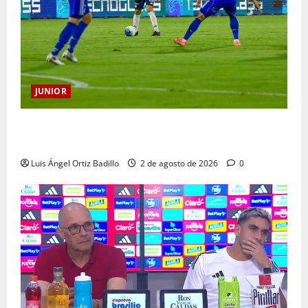
JUNIOR
“Tenemos que apretarnos los pantalones y trabajar
más que nunca”: Guillermo Celis
Luis Ángel Ortiz Badillo
2 de agosto de 2026
0