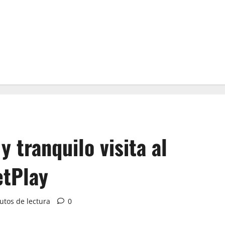
y tranquilo visita al
etPlay
utos de lectura
0