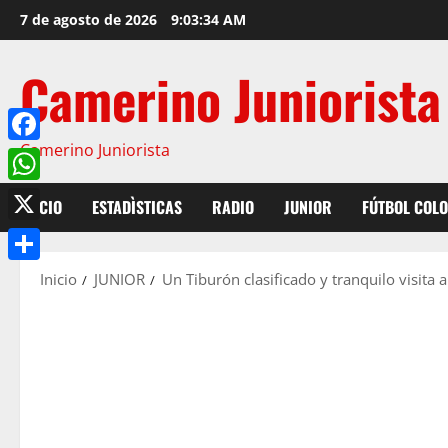
7 de agosto de 2026
9:03:35 AM
Camerino Juniorista
Camerino Juniorista
Facebook
WhatsApp
INICIO
ESTADÌSTICAS
RADIO
JUNIOR
FÚTBOL COL
X
Compartir
Inicio
JUNIOR
Un Tiburón clasificado y tranquilo visita a