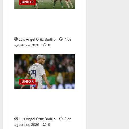
JUNIOR
¿Por qué no se jugará la
fecha entre Nacional vs.
Junior en Medellín?
Luis Ángel Ortiz Badillo
4 de
agosto de 2026
0
JUNIOR
El gran Teófilo Gutiérrez
tendrá su despedida en el
Metropolitano
Luis Ángel Ortiz Badillo
3 de
agosto de 2026
0