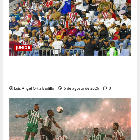
JUNIOR
Junior confirmó la boletería para el partido ante
Deportivo Pereira: Norte seguirá cerrada por
sanción
Luis Ángel Ortiz Badillo
6 de agosto de 2026
0