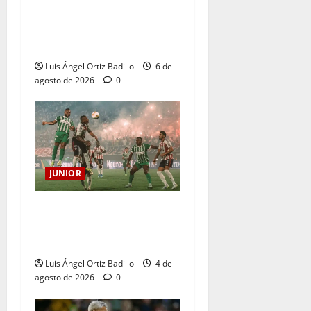
para el partido ante
Deportivo Pereira: Norte
seguirá cerrada por sanción
Luis Ángel Ortiz Badillo
6 de
agosto de 2026
0
JUNIOR
¿Por qué no se jugará la
fecha entre Nacional vs.
Junior en Medellín?
Luis Ángel Ortiz Badillo
4 de
agosto de 2026
0