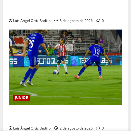
El gran Teófilo Gutiérrez tendrá su despedida en el
Metropolitano
Luis Ángel Ortiz Badillo
3 de agosto de 2026
0
JUNIOR
“Tenemos que apretarnos los pantalones y trabajar
más que nunca”: Guillermo Celis
Luis Ángel Ortiz Badillo
2 de agosto de 2026
0