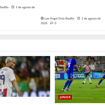
“Tenemos que apretarnos los
l Metropolitano
pantalones y trabajar más que
Badillo
3 de agosto de
nunca”: Guillermo Celis
Luis Ángel Ortiz Badillo
2 de agosto de
2026
0
JUNIOR
ilo Gutiérrez tendrá su