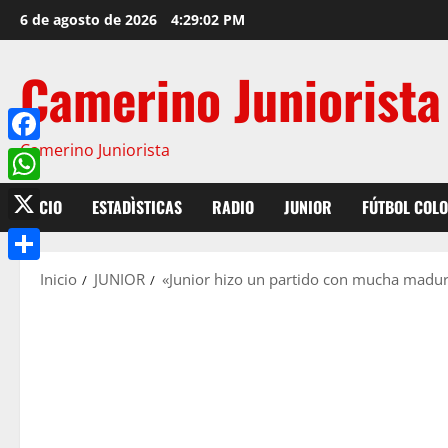
6 de agosto de 2026
4:29:03 PM
Camerino Juniorista
Camerino Juniorista
Facebook
WhatsApp
INICIO
ESTADÌSTICAS
RADIO
JUNIOR
FÚTBOL COL
X
Compartir
Inicio
JUNIOR
«Junior hizo un partido con mucha madur