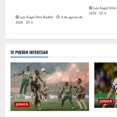
despedida en e
entre Nacional vs. Junior en
Luis Ángel Ortiz 
Medellín?
2026
0
Luis Ángel Ortiz Badillo
4 de agosto de
2026
0
TE PUEDEN INTERESAR
JUNIOR
JUNIOR
El gran Teóf