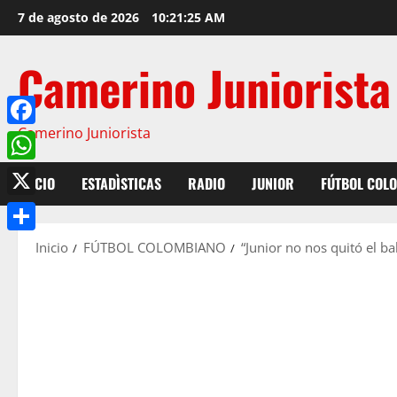
7 de agosto de 2026
10:21:26 AM
Camerino Juniorista
Camerino Juniorista
Facebook
WhatsApp
INICIO
ESTADÌSTICAS
RADIO
JUNIOR
FÚTBOL COL
X
Compartir
Inicio
FÚTBOL COLOMBIANO
“Junior no nos quitó el b