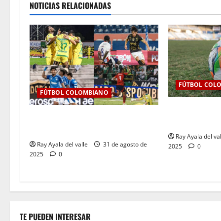
NOTICIAS RELACIONADAS
FÚTBOL COL
FÚTBOL COLOMBIANO
Así se jugará l
Resultados de la Jornada 9 del
BetPlay 2025-I
Clausura — Liga BetPlay II – 2025
Ray Ayala del va
Ray Ayala del valle
31 de agosto de
2025
0
2025
0
TE PUEDEN INTERESAR