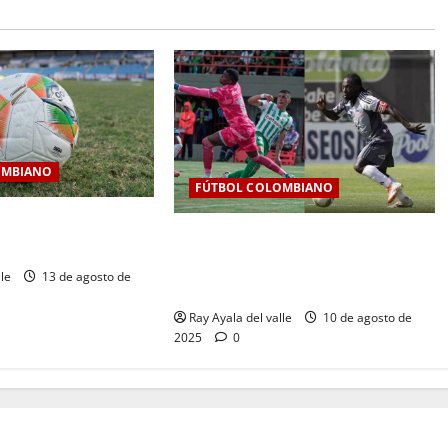
OMBIANO
FÚTBOL COLOMBIANO
a fecha 7 de la Liga
Jornada 6 de infarto: Junior
I
resiste, Nacional golea y la tabla se
lle
13 de agosto de
aprieta
Ray Ayala del valle
10 de agosto de
2025
0