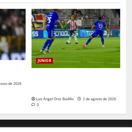
JUNIOR
drá su
o
“Tenemos que apretarnos los pantalones
y trabajar más que nunca”: Guillermo
osto de 2026
Celis
Luis Ángel Ortiz Badillo
2 de agosto de 2026
0