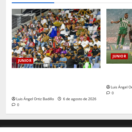
JUNIOR
JUNIOR
¿Por qué no
Junior confirmó la boletería para el
Nacional vs
partido ante Deportivo Pereira: Norte
Luis Ángel Or
seguirá cerrada por sanción
0
Luis Ángel Ortiz Badillo
6 de agosto de 2026
0