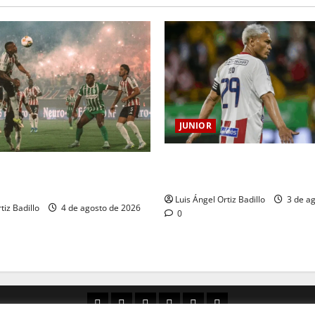
JUNIOR
El gran Teófilo Gutiérrez ten
 se jugará la fecha entre
despedida en el Metropolitan
. Junior en Medellín?
Luis Ángel Ortiz Badillo
3 de ag
tiz Badillo
4 de agosto de 2026
0