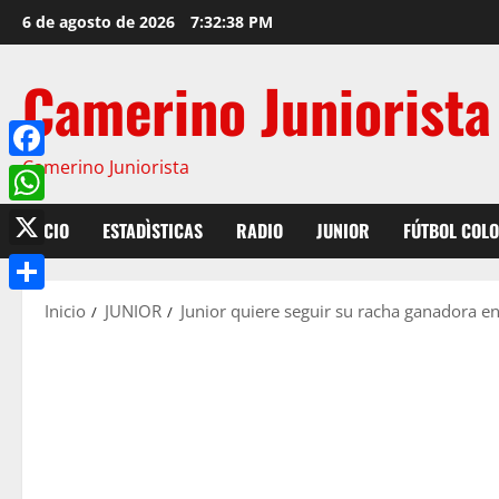
6 de agosto de 2026
7:32:39 PM
Camerino Juniorista
Camerino Juniorista
Facebook
WhatsApp
INICIO
ESTADÌSTICAS
RADIO
JUNIOR
FÚTBOL COL
X
Compartir
Inicio
JUNIOR
Junior quiere seguir su racha ganadora e