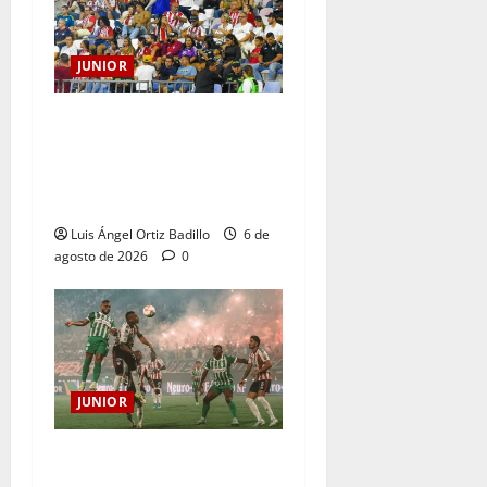
JUNIOR
Junior confirmó la boletería
para el partido ante
Deportivo Pereira: Norte
seguirá cerrada por sanción
Luis Ángel Ortiz Badillo
6 de
agosto de 2026
0
JUNIOR
¿Por qué no se jugará la
fecha entre Nacional vs.