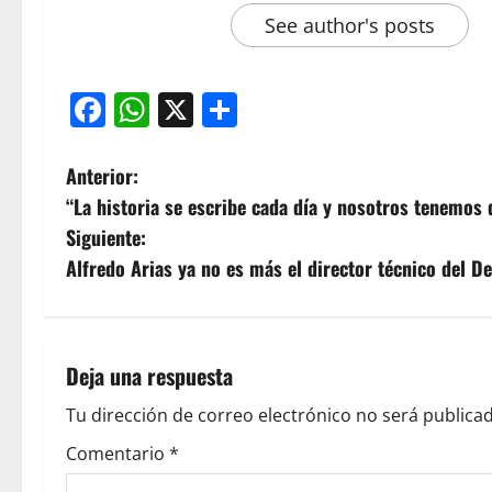
See author's posts
Facebook
WhatsApp
X
Compartir
N
Anterior:
“La historia se escribe cada día y nosotros tenemos 
a
Siguiente:
v
Alfredo Arias ya no es más el director técnico del De
e
g
Deja una respuesta
a
Tu dirección de correo electrónico no será publicad
c
Comentario
*