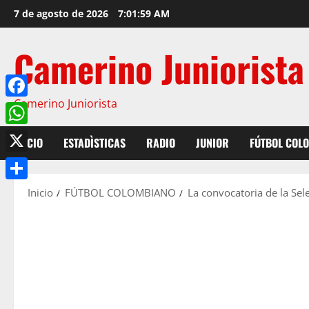
Saltar
7 de agosto de 2026
7:02:00 AM
al
contenido
Camerino Juniorista
Camerino Juniorista
Facebook
WhatsApp
INICIO
ESTADÌSTICAS
RADIO
JUNIOR
FÚTBOL COL
X
Compartir
Inicio
FÚTBOL COLOMBIANO
La convocatoria de la Sel