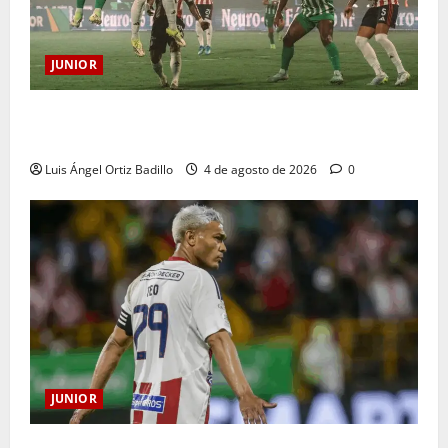
JUNIOR
¿Por qué no se jugará la fecha entre Nacional vs.
Junior en Medellín?
Luis Ángel Ortiz Badillo
4 de agosto de 2026
0
JUNIOR