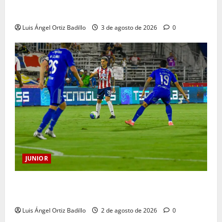
El gran Teófilo Gutiérrez tendrá su despedida en el
Metropolitano
Luis Ángel Ortiz Badillo
3 de agosto de 2026
0
JUNIOR
“Tenemos que apretarnos los pantalones y trabajar
más que nunca”: Guillermo Celis
Luis Ángel Ortiz Badillo
2 de agosto de 2026
0