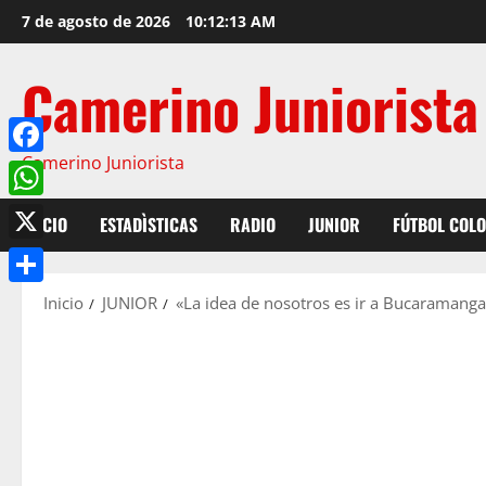
7 de agosto de 2026
10:12:15 AM
Camerino Juniorista
Camerino Juniorista
Facebook
WhatsApp
INICIO
ESTADÌSTICAS
RADIO
JUNIOR
FÚTBOL COL
X
Compartir
Inicio
JUNIOR
«La idea de nosotros es ir a Bucaramanga 