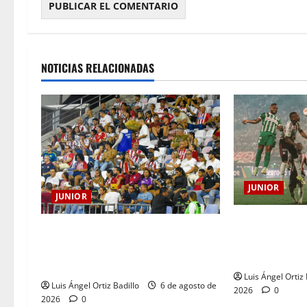
NOTICIAS RELACIONADAS
JUNIOR
JUNIOR
¿Por qué no se
Junior confirmó la boletería para el
entre Nacional
partido ante Deportivo Pereira:
Medellín?
Norte seguirá cerrada por sanción
Luis Ángel Ortiz 
Luis Ángel Ortiz Badillo
6 de agosto de
2026
0
2026
0