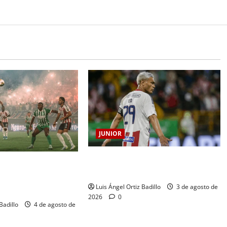
JUNIOR
El gran Teófilo Gutiérrez tendrá su
 jugará la fecha
despedida en el Metropolitano
 vs. Junior en
Luis Ángel Ortiz Badillo
3 de agosto de
2026
0
Badillo
4 de agosto de