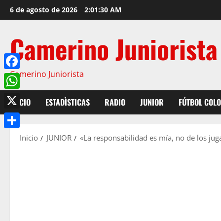
6 de agosto de 2026
2:01:31 AM
Camerino Juniorista
Camerino Juniorista
Facebook
WhatsApp
INICIO
ESTADÌSTICAS
RADIO
JUNIOR
FÚTBOL COL
X
Compartir
Inicio
JUNIOR
«La responsabilidad es mía, no de los ju