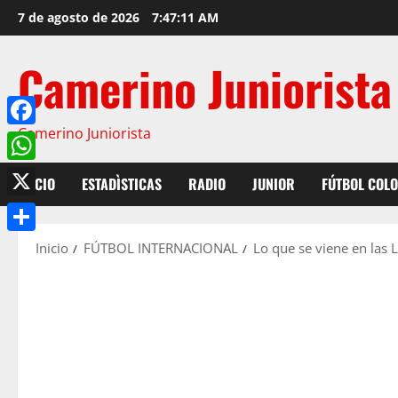
7 de agosto de 2026
7:47:12 AM
Camerino Juniorista
Camerino Juniorista
Facebook
WhatsApp
INICIO
ESTADÌSTICAS
RADIO
JUNIOR
FÚTBOL COL
X
Compartir
Inicio
FÚTBOL INTERNACIONAL
Lo que se viene en las