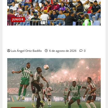
JUNIOR
Junior confirmó la boletería para el partido ante
Deportivo Pereira: Norte seguirá cerrada por
sanción
Luis Ángel Ortiz Badillo
6 de agosto de 2026
0