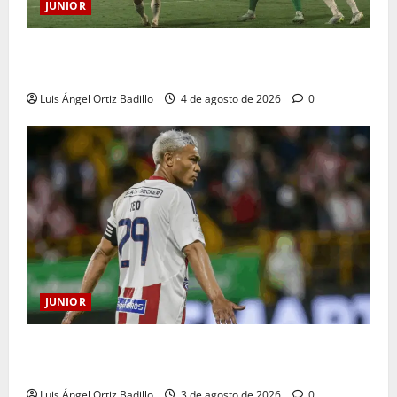
JUNIOR
¿Por qué no se jugará la fecha entre Nacional vs.
Junior en Medellín?
Luis Ángel Ortiz Badillo
4 de agosto de 2026
0
JUNIOR
El gran Teófilo Gutiérrez tendrá su despedida en el
Metropolitano
Luis Ángel Ortiz Badillo
3 de agosto de 2026
0