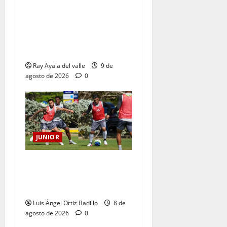
La previa: Junior recibe al
Pereira de Arturo Reyes con
necesidades en ambos
clubes
Ray Ayala del valle
9 de
agosto de 2026
0
JUNIOR
A toda máquina se prepara
Junior para su juego ante
Pereira
Luis Ángel Ortiz Badillo
8 de
agosto de 2026
0