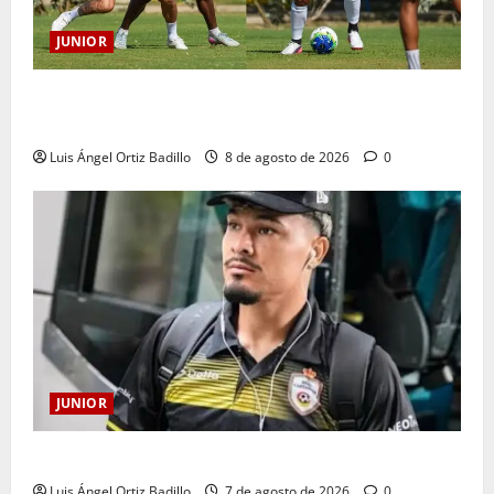
JUNIOR
A toda máquina se prepara Junior para su juego ante
Pereira
Luis Ángel Ortiz Badillo
8 de agosto de 2026
0
JUNIOR
Atención: No vendrá Cristian Graciano al Junior.
Luis Ángel Ortiz Badillo
7 de agosto de 2026
0