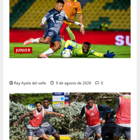
JUNIOR
La previa: Junior recibe al Pereira de Arturo Reyes
con necesidades en ambos clubes
Ray Ayala del valle
9 de agosto de 2026
0