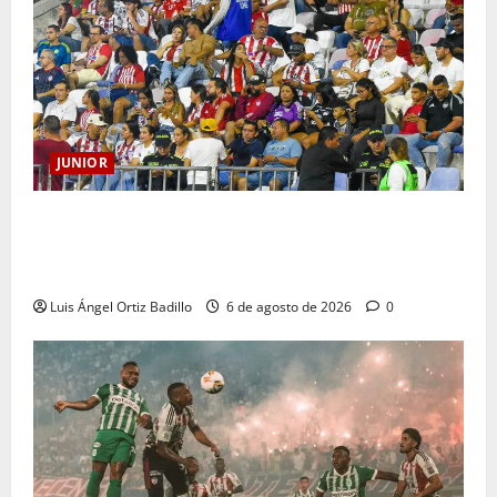
JUNIOR
Junior confirmó la boletería para el partido ante
Deportivo Pereira: Norte seguirá cerrada por
sanción
Luis Ángel Ortiz Badillo
6 de agosto de 2026
0