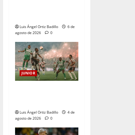
para el partido ante
Deportivo Pereira: Norte
seguirá cerrada por sanción
Luis Ángel Ortiz Badillo
6 de
agosto de 2026
0
JUNIOR
¿Por qué no se jugará la
fecha entre Nacional vs.
Junior en Medellín?
Luis Ángel Ortiz Badillo
4 de
agosto de 2026
0