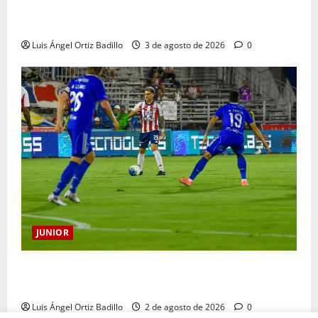
El gran Teófilo Gutiérrez tendrá su despedida en el
Metropolitano
Luis Ángel Ortiz Badillo
3 de agosto de 2026
0
JUNIOR
“Tenemos que apretarnos los pantalones y trabajar
más que nunca”: Guillermo Celis
Luis Ángel Ortiz Badillo
2 de agosto de 2026
0