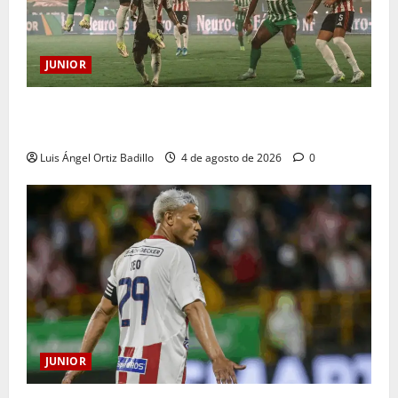
JUNIOR
¿Por qué no se jugará la fecha entre Nacional vs.
Junior en Medellín?
Luis Ángel Ortiz Badillo
4 de agosto de 2026
0
JUNIOR