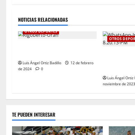
NOTICIAS RELACIONADAS
OTROS DEPORTES
OTROS DEPOR
“Ha llegado el momento”:
Rigoberto Urán
El tenis femen
su primer oro 
Luis Ángel Ortiz Badillo
12 de febrero
Nacionales 20
de 2024
0
Luis Ángel Ortiz 
noviembre de 202
TE PUEDEN INTERESAR