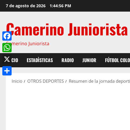
7 de agosto de 2026
1:44:57 PM
Camerino Juniorista
Camerino Juniorista
Facebook
WhatsApp
INICIO
ESTADÌSTICAS
RADIO
JUNIOR
FÚTBOL COL
X
Compartir
Inicio
OTROS DEPORTES
Resumen de la jornada deporti