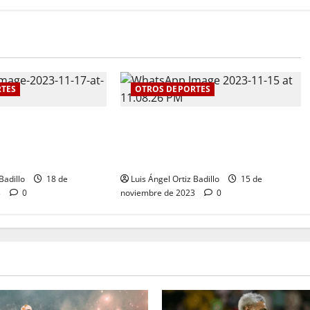
TES
OTROS DEPORTES
ino le da a Atlántico
Kevin Donado y Mafe Herazo
en los Juegos
ganaron plata y bronce
23
respectivamente para el Atlántico
Badillo
18 de
Luis Ángel Ortiz Badillo
15 de
3
0
noviembre de 2023
0