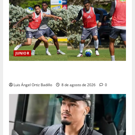
JUNIOR
A toda máquina se prepara Junior para su juego ante
Pereira
Luis Ángel Ortiz Badillo
8 de agosto de 2026
0