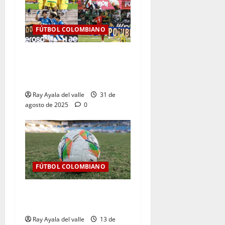
FÚTBOL COLOMBIANO
Resultados de la Jornada 9
del Clausura — Liga
BetPlay II – 2025
Ray Ayala del valle
31 de
agosto de 2025
0
FÚTBOL COLOMBIANO
Así se jugará la fecha 7 de
la Liga BetPlay 2025-II
Ray Ayala del valle
13 de