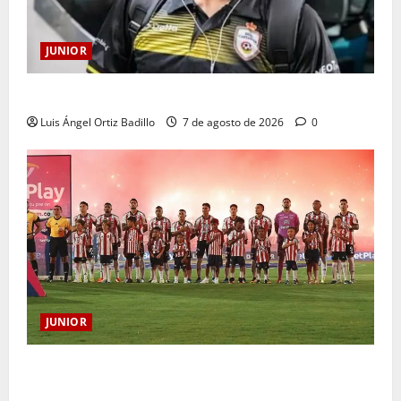
JUNIOR
Atención: No vendrá Cristian Graciano al Junior.
Luis Ángel Ortiz Badillo
7 de agosto de 2026
0
JUNIOR
JUNIOR DE BARRANQUILLA, 102 AÑOS DE UNA
HISTORIA QUE SE LLEVA EN EL CORAZÓN