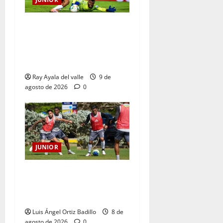
La previa: Junior recibe al
Pereira de Arturo Reyes con
necesidades en ambos
clubes
Ray Ayala del valle
9 de
agosto de 2026
0
JUNIOR
A toda máquina se prepara
Junior para su juego ante
Pereira
Luis Ángel Ortiz Badillo
8 de
agosto de 2026
0