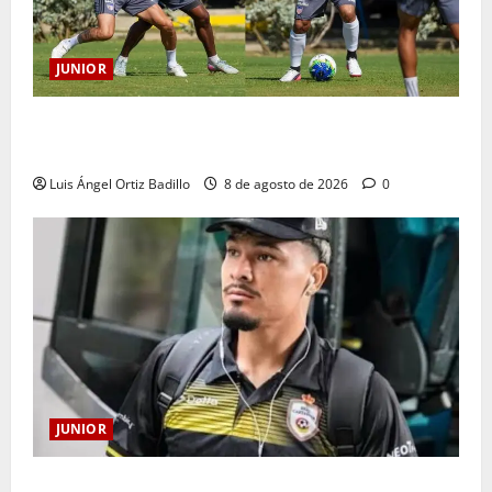
JUNIOR
A toda máquina se prepara Junior para su juego ante
Pereira
Luis Ángel Ortiz Badillo
8 de agosto de 2026
0
JUNIOR
Atención: No vendrá Cristian Graciano al Junior.