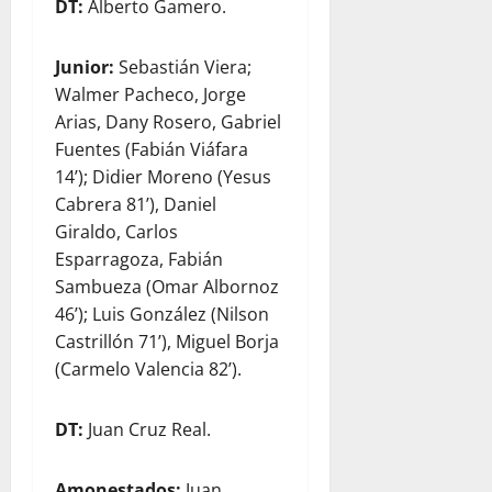
DT:
Alberto Gamero.
Junior:
Sebastián Viera;
Walmer Pacheco, Jorge
Arias, Dany Rosero, Gabriel
Fuentes (Fabián Viáfara
14’); Didier Moreno (Yesus
Cabrera 81’), Daniel
Giraldo, Carlos
Esparragoza, Fabián
Sambueza (Omar Albornoz
46’); Luis González (Nilson
Castrillón 71’), Miguel Borja
(Carmelo Valencia 82’).
DT:
Juan Cruz Real.
Amonestados:
Juan