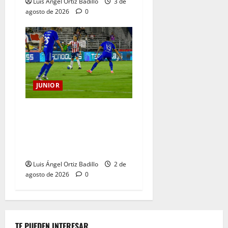
Luis Ángel Ortiz Badillo
3 de
agosto de 2026
0
JUNIOR
“Tenemos que apretarnos
los pantalones y trabajar
más que nunca”: Guillermo
Celis
Luis Ángel Ortiz Badillo
2 de
agosto de 2026
0
TE PUEDEN INTERESAR