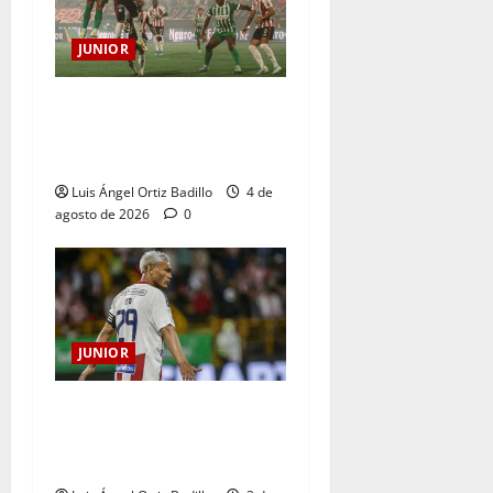
JUNIOR
¿Por qué no se jugará la
fecha entre Nacional vs.
Junior en Medellín?
Luis Ángel Ortiz Badillo
4 de
agosto de 2026
0
JUNIOR
El gran Teófilo Gutiérrez
tendrá su despedida en el
Metropolitano