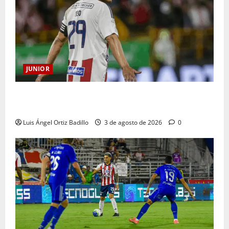
JUNIOR
El gran Teófilo Gutiérrez tendrá su despedida en el
Metropolitano
Luis Ángel Ortiz Badillo
3 de agosto de 2026
0