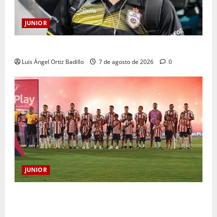
JUNIOR
Atención: No vendrá Cristian Graciano al Junior.
Luis Ángel Ortiz Badillo
7 de agosto de 2026
0
JUNIOR
JUNIOR DE BARRANQUILLA, 102 AÑOS DE UNA
HISTORIA QUE SE LLEVA EN EL CORAZÓN