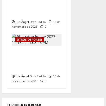
El tenis femenino le da a
Atlántico su primer oro en
los Juegos Nacionales 2023
Luis Ángel Ortiz Badillo
18 de
noviembre de 2023
0
OTROS DEPORTES
Kevin Donado y Mafe Herazo
ganaron plata y bronce
respectivamente para el
Atlántico
Luis Ángel Ortiz Badillo
15 de
noviembre de 2023
0
TE PUEDEN INTERESAR