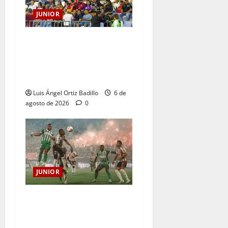
JUNIOR
Junior confirmó la boletería
para el partido ante
Deportivo Pereira: Norte
seguirá cerrada por sanción
Luis Ángel Ortiz Badillo
6 de
agosto de 2026
0
JUNIOR
¿Por qué no se jugará la
fecha entre Nacional vs.
Junior en Medellín?