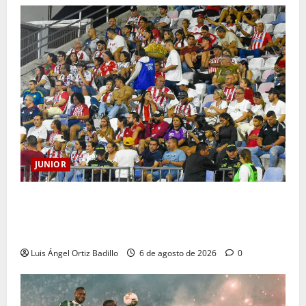
JUNIOR
Junior confirmó la boletería para el partido ante
Deportivo Pereira: Norte seguirá cerrada por
sanción
Luis Ángel Ortiz Badillo
6 de agosto de 2026
0