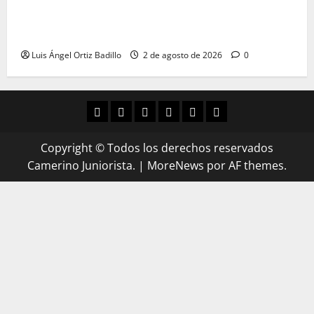
“Tenemos que apretarnos los pantalones y trabajar
más que nunca”: Guillermo Celis
Luis Ángel Ortiz Badillo
2 de agosto de 2026
0
Copyright © Todos los derechos reservados
Camerino Juniorista.
|
MoreNews
por AF themes.