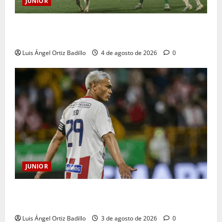
JUNIOR
¿Por qué no se jugará la fecha entre Nacional vs.
Junior en Medellín?
Luis Ángel Ortiz Badillo
4 de agosto de 2026
0
JUNIOR
El gran Teófilo Gutiérrez tendrá su despedida en el
Metropolitano
Luis Ángel Ortiz Badillo
3 de agosto de 2026
0