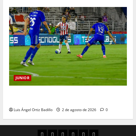
JUNIOR
“Tenemos que apretarnos los pantalones y trabajar
más que nunca”: Guillermo Celis
Luis Ángel Ortiz Badillo
2 de agosto de 2026
0