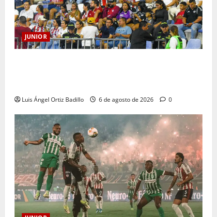
JUNIOR
Junior confirmó la boletería para el partido ante
Deportivo Pereira: Norte seguirá cerrada por
sanción
Luis Ángel Ortiz Badillo
6 de agosto de 2026
0