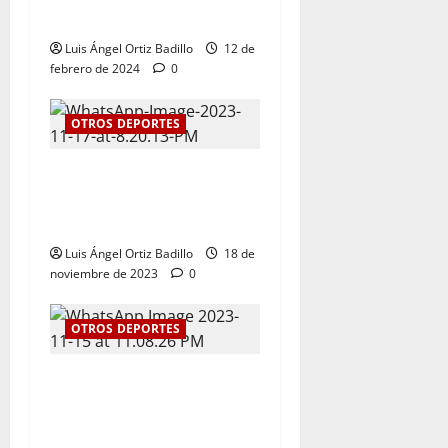
Rigoberto Urán
Luis Ángel Ortiz Badillo
12 de
febrero de 2024
0
OTROS DEPORTES
El tenis femenino le da a
Atlántico su primer oro en
los Juegos Nacionales 2023
Luis Ángel Ortiz Badillo
18 de
noviembre de 2023
0
OTROS DEPORTES
Kevin Donado y Mafe Herazo
ganaron plata y bronce
respectivamente para el