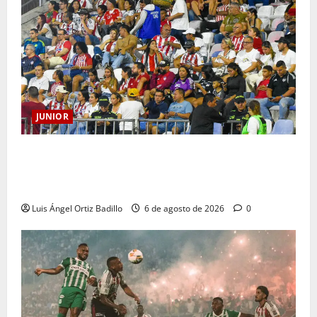
JUNIOR
Junior confirmó la boletería para el partido ante
Deportivo Pereira: Norte seguirá cerrada por
sanción
Luis Ángel Ortiz Badillo
6 de agosto de 2026
0