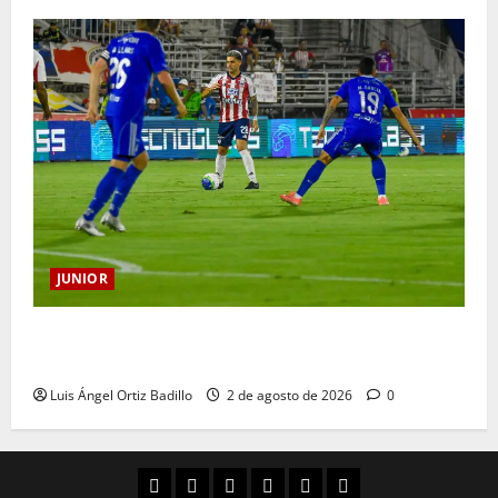
JUNIOR
“Tenemos que apretarnos los pantalones y trabajar
más que nunca”: Guillermo Celis
Luis Ángel Ortiz Badillo
2 de agosto de 2026
0