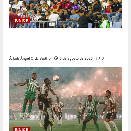
JUNIOR
Junior confirmó la boletería para el partido ante
Deportivo Pereira: Norte seguirá cerrada por
sanción
Luis Ángel Ortiz Badillo
6 de agosto de 2026
0
JUNIOR