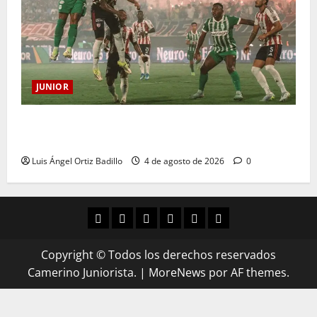
JUNIOR
¿Por qué no se jugará la fecha entre Nacional vs.
Junior en Medellín?
Luis Ángel Ortiz Badillo
4 de agosto de 2026
0
Copyright © Todos los derechos reservados
Camerino Juniorista.
|
MoreNews
por AF themes.