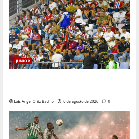
JUNIOR
Junior confirmó la boletería para el partido ante
Deportivo Pereira: Norte seguirá cerrada por
sanción
Luis Ángel Ortiz Badillo
6 de agosto de 2026
0