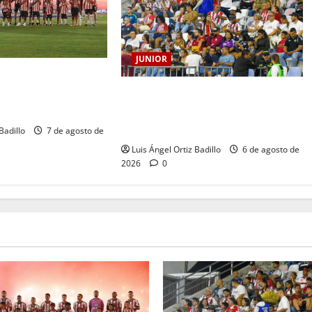
JUNIOR
RRANQUILLA, 102
HISTORIA QUE SE
Junior confirmó la boletería para el
CORAZÓN
partido ante Deportivo Pereira:
Norte seguirá cerrada por sanción
Badillo
7 de agosto de
Luis Ángel Ortiz Badillo
6 de agosto de
2026
0