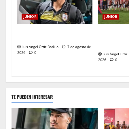
JUNIOR
JUNIOR
JUNIOR DE BA
Atención: No vendrá Cristian
AÑOS DE UNA 
Graciano al Junior.
LLEVA EN EL 
Luis Ángel Ortiz Badillo
7 de agosto de
2026
0
Luis Ángel Ortiz 
2026
0
TE PUEDEN INTERESAR