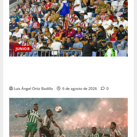
JUNIOR
Junior confirmó la boletería para el partido ante
Deportivo Pereira: Norte seguirá cerrada por
sanción
Luis Ángel Ortiz Badillo
6 de agosto de 2026
0