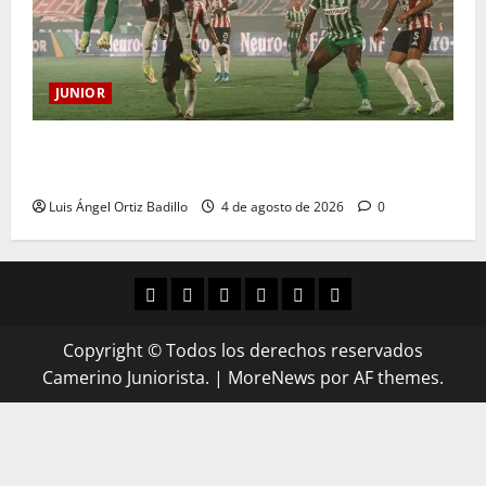
JUNIOR
¿Por qué no se jugará la fecha entre Nacional vs.
Junior en Medellín?
Luis Ángel Ortiz Badillo
4 de agosto de 2026
0
Copyright © Todos los derechos reservados
Camerino Juniorista.
|
MoreNews
por AF themes.