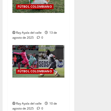
FÚTBOL COLOMBIANO
Así se jugará la fecha 7 de
la Liga BetPlay 2025-II
Ray Ayala del valle
13 de
agosto de 2025
0
FÚTBOL COLOMBIANO
Jornada 6 de infarto: Junior
resiste, Nacional golea y la
tabla se aprieta
Ray Ayala del valle
10 de
agosto de 2025
0