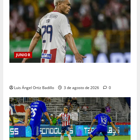
JUNIOR
El gran Teófilo Gutiérrez tendrá su despedida en el
Metropolitano
Luis Ángel Ortiz Badillo
3 de agosto de 2026
0