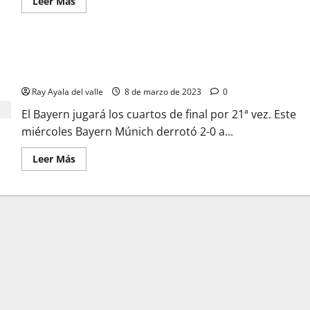
Leer Más
El Bayern Múnich superó con autoridad al PSG en el estadio
Allianz Arena
Ray Ayala del valle
8 de marzo de 2023
0
El Bayern jugará los cuartos de final por 21ª vez. Este
miércoles Bayern Múnich derrotó 2-0 a...
Leer Más