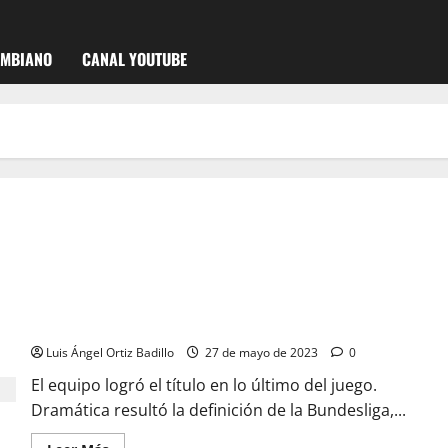
OMBIANO
CANAL YOUTUBE
Bayern Múnich es campeón en Alemania y mantiene su poder
Luis Ángel Ortiz Badillo
27 de mayo de 2023
0
El equipo logró el título en lo último del juego.
Dramática resultó la definición de la Bundesliga,...