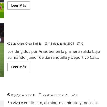
Leer Más
Volvió la alegría: El Tiburón visita al Cali en el primer juego de
Liga
Luis Ángel Ortiz Badillo
11 de julio de 2025
0
Los dirigidos por Arias tienen la primera salida bajo
su mando. Junior de Barranquilla y Deportivo Cali...
Leer Más
EN VIVO | El Minuto a Minuto: Cali Vs Junior
Ray Ayala del valle
27 de abril de 2023
0
En vivo y en directo, el minuto a minuto y todas las