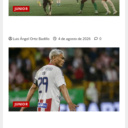
JUNIOR
¿Por qué no se jugará la fecha entre Nacional vs.
Junior en Medellín?
Luis Ángel Ortiz Badillo
4 de agosto de 2026
0
JUNIOR
El gran Teófilo Gutiérrez tendrá su despedida en el
Metropolitano