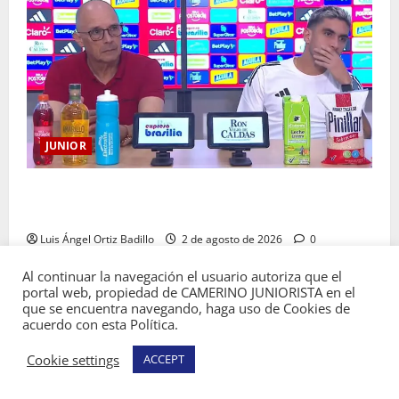
JUNIOR
“Es momento de estar más unidos que nunca”:
Alfredo Arias
Luis Ángel Ortiz Badillo
2 de agosto de 2026
0
Al continuar la navegación el usuario autoriza que el
portal web, propiedad de CAMERINO JUNIORISTA en el
que se encuentra navegando, haga uso de Cookies de
acuerdo con esta Política.
Copyright © Todos los derechos reservados
Cookie settings
ACCEPT
Camerino Juniorista.
|
MoreNews
por AF themes.