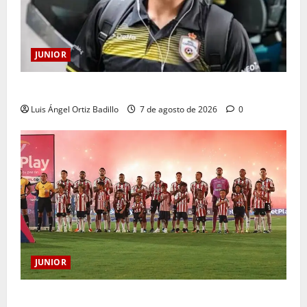
JUNIOR
Atención: No vendrá Cristian Graciano al Junior.
Luis Ángel Ortiz Badillo
7 de agosto de 2026
0
JUNIOR
JUNIOR DE BARRANQUILLA, 102 AÑOS DE UNA