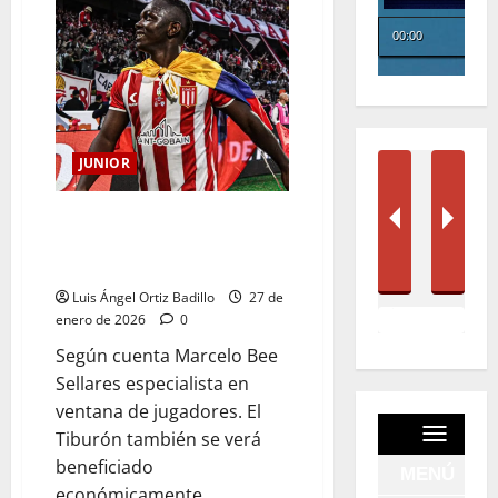
JUNIOR
Junior recibirá cerca de 90 mil
dólares por la venta de Cetré al
fútbol brasileño
Luis Ángel Ortiz Badillo
27 de
enero de 2026
0
Según cuenta Marcelo Bee
Sellares especialista en
ventana de jugadores. El
Tiburón también se verá
beneficiado
económicamente...