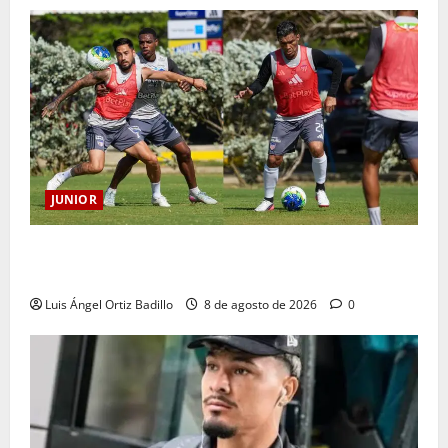
JUNIOR
A toda máquina se prepara Junior para su juego ante
Pereira
Luis Ángel Ortiz Badillo
8 de agosto de 2026
0