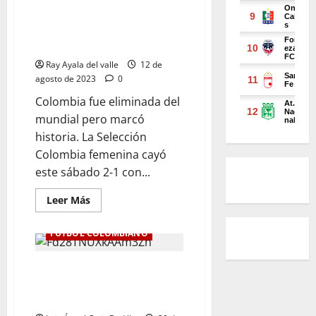
Colombia cayó ante Inglaterra
1-2 y le dice adiós al Mundial
Femenino
Ray Ayala del valle
12 de
agosto de 2023
0
Colombia fue eliminada del
mundial pero marcó
historia. La Selección
Colombia femenina cayó
este sábado 2-1 con...
Leer Más
FÚTBOL COLOMBIANO
Walmer Pacheco, Nelson Deoosa
y Danny Rosero irán a la
Selección Colombia