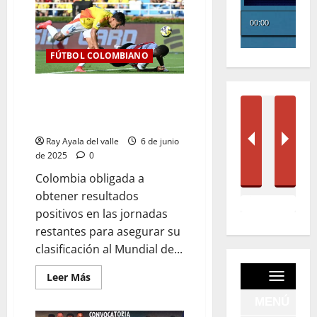
FÚTBOL COLOMBIANO
Comprometida la clasificación
de Colombia al empatar sin
goles con Perú
Ray Ayala del valle
6 de junio
de 2025
0
Colombia obligada a
obtener resultados
positivos en las jornadas
restantes para asegurar su
clasificación al Mundial de...
Leer Más