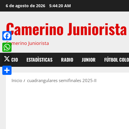
6 de agosto de 2026
5:44:20 AM
Camerino Juniorista
Camerino Juniorista
Facebook
WhatsApp
INICIO
ESTADÌSTICAS
RADIO
JUNIOR
FÚTBOL COL
X
Compartir
Inicio
cuadrangulares semifinales 2025-II