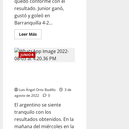
quedó conforme con el
resultado. Junior ganó,
gustó y goleó en
Barranquilla 4-2...
Leer Más
JUNIOR
«Acá de local siempre tenemos
que ganar y de visitante
también»: Juan Cruz Real
Luis Ángel Ortiz Badillo
3 de
agosto de 2022
0
El argentino se siente
tranquilo con los
resultados obtenidos. En la
mañana del miércoles en la