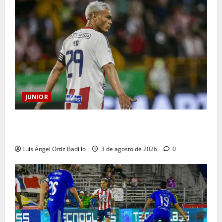
JUNIOR
El gran Teófilo Gutiérrez tendrá su despedida en el
Metropolitano
Luis Ángel Ortiz Badillo
3 de agosto de 2026
0