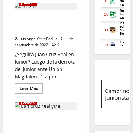
JUNIOR
«En mi cabeza está seguir
trabajando. Yo no abandono
proyectos»: Juan Cruz Real
Luis Ángel Ortiz Badillo
4 de
septiembre de 2022
0
¿Seguirá Juan Cruz Real en
Junior? Luego de la derrota
del Junior ante Unión
Magdalena 1-2 por...
Leer Más
Camerino
Juniorista
JUNIOR
«Estamos convencidos de lo
que venimos haciendo.
Trabajamos en lo que viene»: