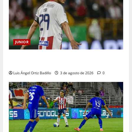
JUNIOR
El gran Teófilo Gutiérrez tendrá su despedida en el
Metropolitano
Luis Ángel Ortiz Badillo
3 de agosto de 2026
0