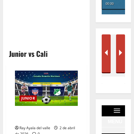
Junior vs Cali
JUNIOR
EN VIVO | El Minuto a Minuto:
Junior Vs Cali
Ray Ayala del valle
2 de abril
de 2026
0