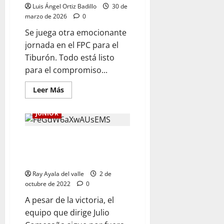
Luis Ángel Ortiz Badillo
30 de
marzo de 2026
0
Se juega otra emocionante
jornada en el FPC para el
Tiburón. Todo está listo
para el compromiso...
Leer Más
JUNIOR
En la agonía del partido, Junior
venció a Cali con un golazo de
Carlos Bacca
Ray Ayala del valle
2 de
octubre de 2022
0
A pesar de la victoria, el
equipo que dirige Julio