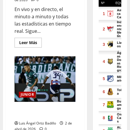
En vivo y en directo, el
minuto a minuto y todas
las estadísticas en tiempo
real. Sigue...
Leer Más
JUNIOR
Sin misericordia para el rival:
Junior Vs. Cali por Liga
Luis Ángel Ortiz Badillo
2 de
abril de 2026
0