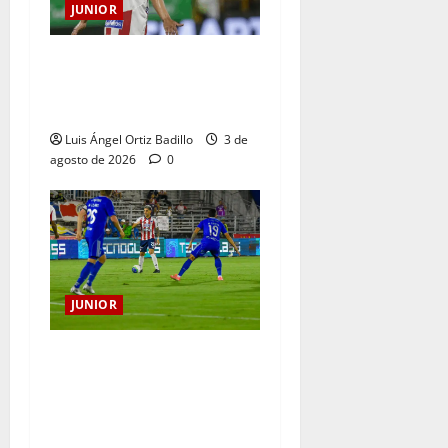
JUNIOR
El gran Teófilo Gutiérrez
tendrá su despedida en el
Metropolitano
Luis Ángel Ortiz Badillo
3 de
agosto de 2026
0
JUNIOR
“Tenemos que apretarnos
los pantalones y trabajar
más que nunca”: Guillermo
Celis