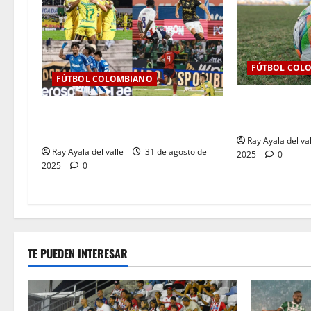
FÚTBOL COL
FÚTBOL COLOMBIANO
Así se jugará l
Resultados de la Jornada 9 del
BetPlay 2025-I
Clausura — Liga BetPlay II – 2025
Ray Ayala del va
Ray Ayala del valle
31 de agosto de
2025
0
2025
0
TE PUEDEN INTERESAR