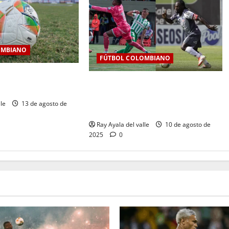
OMBIANO
FÚTBOL COLOMBIANO
a fecha 7 de la Liga
Jornada 6 de infarto: Junior
I
resiste, Nacional golea y la tabla se
lle
13 de agosto de
aprieta
Ray Ayala del valle
10 de agosto de
2025
0