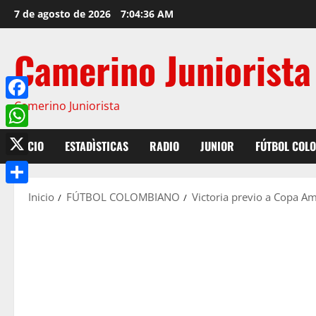
7 de agosto de 2026
7:04:37 AM
Camerino Juniorista
Camerino Juniorista
Facebook
WhatsApp
INICIO
ESTADÌSTICAS
RADIO
JUNIOR
FÚTBOL COL
X
Compartir
Inicio
FÚTBOL COLOMBIANO
Victoria previo a Copa Am