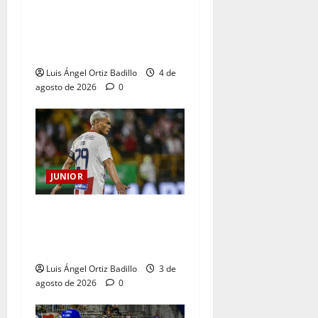
¿Por qué no se jugará la
fecha entre Nacional vs.
Junior en Medellín?
Luis Ángel Ortiz Badillo
4 de
agosto de 2026
0
JUNIOR
El gran Teófilo Gutiérrez
tendrá su despedida en el
Metropolitano
Luis Ángel Ortiz Badillo
3 de
agosto de 2026
0