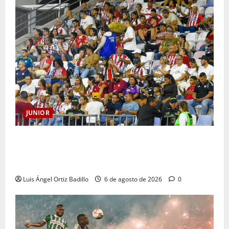
JUNIOR
Junior confirmó la boletería para el partido ante
Deportivo Pereira: Norte seguirá cerrada por
sanción
Luis Ángel Ortiz Badillo
6 de agosto de 2026
0