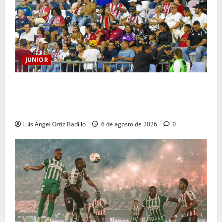
JUNIOR
Junior confirmó la boletería para el partido ante
Deportivo Pereira: Norte seguirá cerrada por
sanción
Luis Ángel Ortiz Badillo
6 de agosto de 2026
0