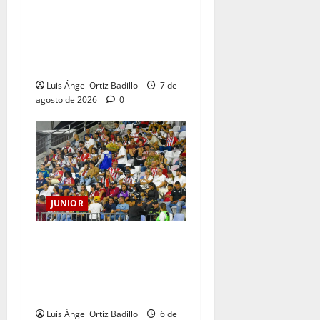
JUNIOR DE BARRANQUILLA,
102 AÑOS DE UNA HISTORIA
QUE SE LLEVA EN EL
CORAZÓN
Luis Ángel Ortiz Badillo
7 de
agosto de 2026
0
JUNIOR
Junior confirmó la boletería
para el partido ante
Deportivo Pereira: Norte
seguirá cerrada por sanción
Luis Ángel Ortiz Badillo
6 de