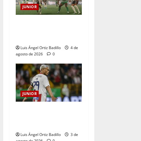
JUNIOR
¿Por qué no se jugará la
fecha entre Nacional vs.
Junior en Medellín?
Luis Ángel Ortiz Badillo
4 de
agosto de 2026
0
JUNIOR
El gran Teófilo Gutiérrez
tendrá su despedida en el
Metropolitano
Luis Ángel Ortiz Badillo
3 de
agosto de 2026
0