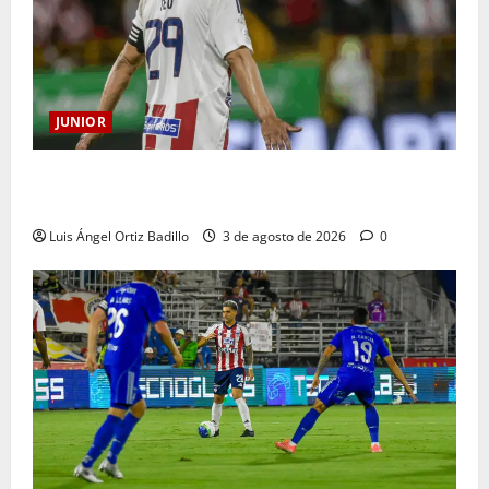
JUNIOR
El gran Teófilo Gutiérrez tendrá su despedida en el
Metropolitano
Luis Ángel Ortiz Badillo
3 de agosto de 2026
0