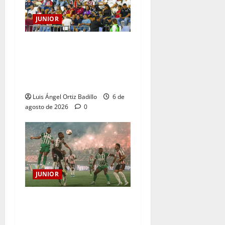
JUNIOR
Junior confirmó la boletería
para el partido ante
Deportivo Pereira: Norte
seguirá cerrada por sanción
Luis Ángel Ortiz Badillo
6 de
agosto de 2026
0
JUNIOR
¿Por qué no se jugará la
fecha entre Nacional vs.