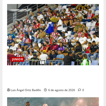
JUNIOR
Junior confirmó la boletería para el partido ante
Deportivo Pereira: Norte seguirá cerrada por
sanción
Luis Ángel Ortiz Badillo
6 de agosto de 2026
0