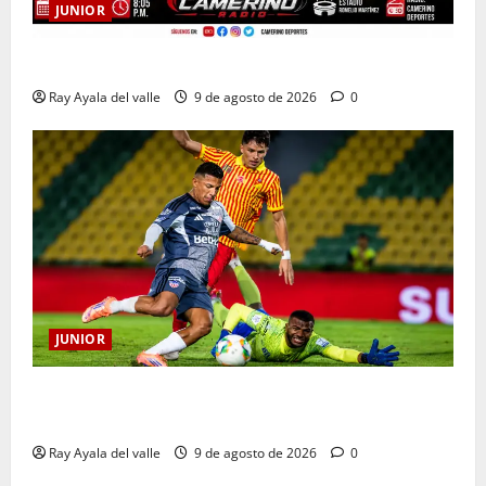
JUNIOR
EN VIVO | El Minuto a Minuto: Junior Vs Pereira
Ray Ayala del valle
9 de agosto de 2026
0
JUNIOR
La previa: Junior recibe al Pereira de Arturo Reyes
con necesidades en ambos clubes
Ray Ayala del valle
9 de agosto de 2026
0