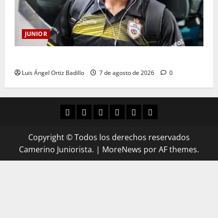
JUNIOR
Atención: No vendrá Cristian Graciano al Junior.
Luis Ángel Ortiz Badillo
7 de agosto de 2026
0
Copyright © Todos los derechos reservados
Camerino Juniorista.
|
MoreNews
por AF themes.