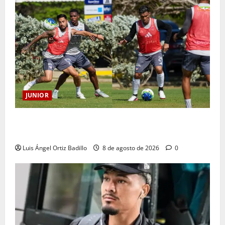
JUNIOR
A toda máquina se prepara Junior para su juego ante
Pereira
Luis Ángel Ortiz Badillo
8 de agosto de 2026
0