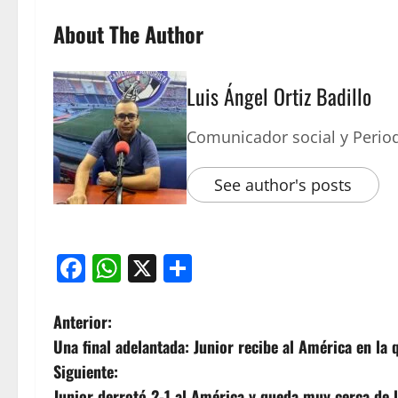
About The Author
Luis Ángel Ortiz Badillo
Comunicador social y Period
See author's posts
Facebook
WhatsApp
X
Compartir
Anterior:
Una final adelantada: Junior recibe al América en la
Siguiente:
Junior derrotó 2-1 al América y queda muy cerca de l