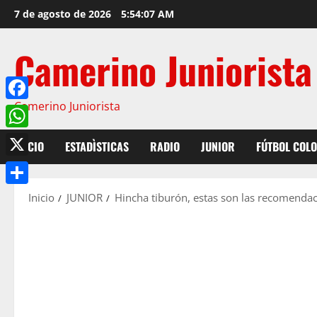
7 de agosto de 2026
5:54:08 AM
Camerino Juniorista
Camerino Juniorista
Facebook
WhatsApp
INICIO
ESTADÌSTICAS
RADIO
JUNIOR
FÚTBOL COL
X
Compartir
Inicio
JUNIOR
Hincha tiburón, estas son las recomendac