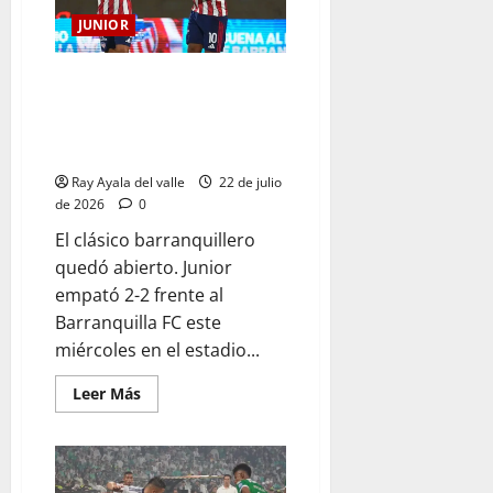
JUNIOR
Junior dejó escapar la ventaja y
aplazó la clasificación ante
Barranquilla FC en la Copa
BetPlay
Ray Ayala del valle
22 de julio
de 2026
0
El clásico barranquillero
quedó abierto. Junior
empató 2-2 frente al
Barranquilla FC este
miércoles en el estadio...
Leer Más