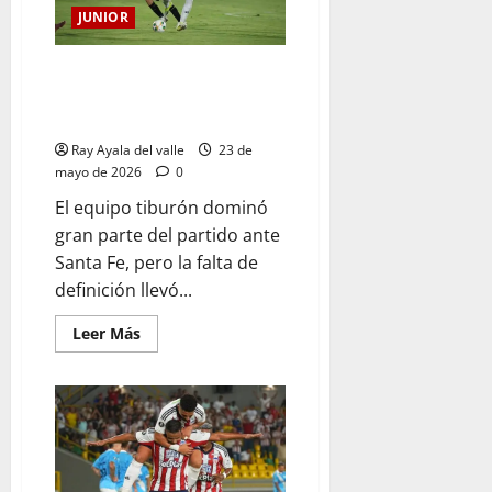
JUNIOR
Junior sufrió, empató con Santa
Fe y definió su sueño de final en
una dramática tanda de penales
Ray Ayala del valle
23 de
mayo de 2026
0
El equipo tiburón dominó
gran parte del partido ante
Santa Fe, pero la falta de
definición llevó...
Leer Más