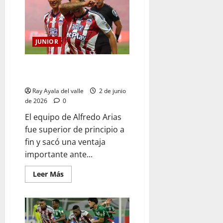
JUNIOR
Junior golpeó primero y quedó
a las puertas de la gloria
Ray Ayala del valle
2 de junio
de 2026
0
El equipo de Alfredo Arias
fue superior de principio a
fin y sacó una ventaja
importante ante...
Leer Más