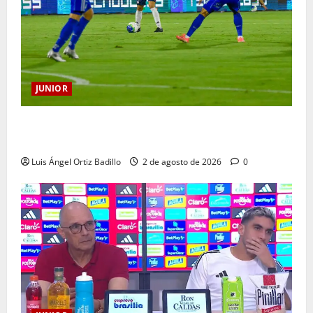
JUNIOR
“Tenemos que apretarnos los pantalones y trabajar
más que nunca”: Guillermo Celis
Luis Ángel Ortiz Badillo
2 de agosto de 2026
0