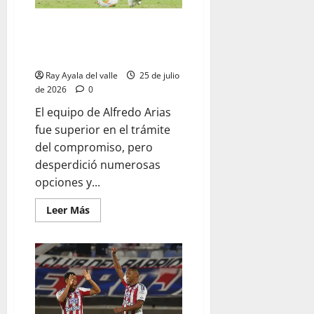
Junior volvió a tropezar en
Ibagué: la falta de gol lo
condenó ante Tolima
Ray Ayala del valle
25 de julio
de 2026
0
El equipo de Alfredo Arias
fue superior en el trámite
del compromiso, pero
desperdició numerosas
opciones y...
Leer Más