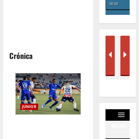
Crónica
JUNIOR
Junior volvió a tropezar:
Millonarios lo castigó sobre el
final en el Romelio Martínez