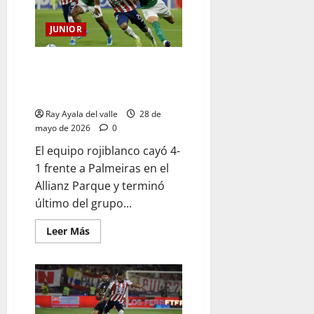
JUNIOR
Junior quedó eliminado de la
Copa Libertadores 2026 tras
goleada 4-1 ante Palmeiras
Ray Ayala del valle
28 de
mayo de 2026
0
El equipo rojiblanco cayó 4-
1 frente a Palmeiras en el
Allianz Parque y terminó
último del grupo...
Leer Más