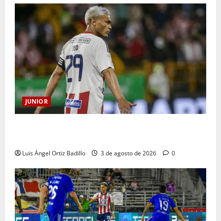
JUNIOR
El gran Teófilo Gutiérrez tendrá su despedida en el
Metropolitano
Luis Ángel Ortiz Badillo
3 de agosto de 2026
0