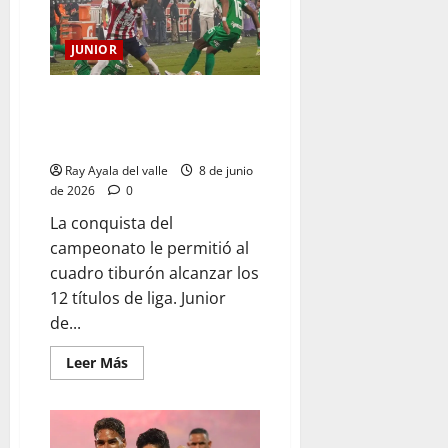
JUNIOR
¡Junior tocó la gloria! El Tiburón
conquistó la Liga 2026-I y sumó
una nueva estrella
Ray Ayala del valle
8 de junio
de 2026
0
La conquista del
campeonato le permitió al
cuadro tiburón alcanzar los
12 títulos de liga. Junior
de...
Leer Más