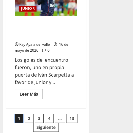
JUNIOR
Junior empató con Santa Fe en
Bogotá y quedó cerca de la final
de la Liga BetPlay 2026-I
Ray Ayala del valle
16 de
mayo de 2026
0
Los goles del encuentro
fueron, uno en propia
puerta de Iván Scarpetta a
favor de Junior y...
Leer Más
1
2
3
4
…
13
Siguiente