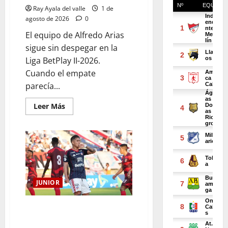
Ray Ayala del valle
1 de
agosto de 2026
0
El equipo de Alfredo Arias
sigue sin despegar en la
Liga BetPlay II-2026.
Cuando el empate
parecía...
Leer Más
JUNIOR
Barranquilla FC firmó el
batacazo y dejó a Junior sin